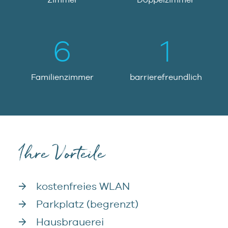
7
1
6
5
5
0
8
2
7
6
6
1
9
3
8
7
7
2
Familienzimmer
barrierefreundlich
4
9
8
8
3
5
9
9
4
6
Ihre Vorteile
5
7
kostenfreies WLAN
6
Parkplatz (begrenzt)
8
Hausbrauerei