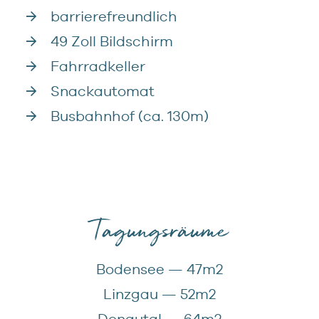
7
9
barrierefreundlich
8
49 Zoll Bildschirm
Fahrradkeller
9
Snackautomat
Busbahnhof (ca. 130m)
Tagungsräume
Bodensee — 47m2
Linzgau — 52m2
Donautal — 64m2