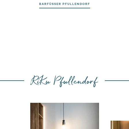
BARFÜSSER PFULLENDORF
RiKu Pfullendorf