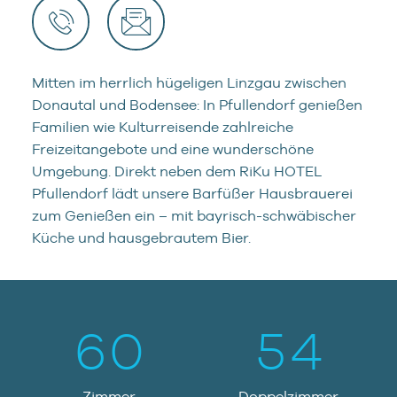
0
JETZT ANRUFEN
E-MAIL SCHREIBEN
1
0
Mitten im herrlich hügeligen Linzgau zwischen
Donautal und Bodensee: In Pfullendorf genießen
2
1
0
Familien wie Kulturreisende zahlreiche
0
Freizeitangebote und eine wunderschöne
3
2
1
Umgebung. Direkt neben dem RiKu HOTEL
Pfullendorf lädt unsere Barfüßer Hausbrauerei
1
zum Genießen ein – mit bayrisch-schwäbischer
4
3
2
Küche und hausgebrautem Bier.
2
5
4
3
3
6
0
5
4
4
Zimmer
Doppelzimmer